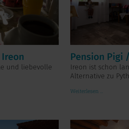
 Ireon
Pension Pigi 
 und liebevolle
Ireon ist schon la
Alternative zu Pyt
Weiterlesen …