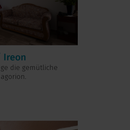
/ Ireon
nge die gemütliche
hagorion.