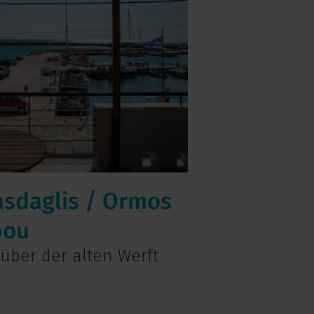
asdaglis / Ormos
bou
über der alten Werft