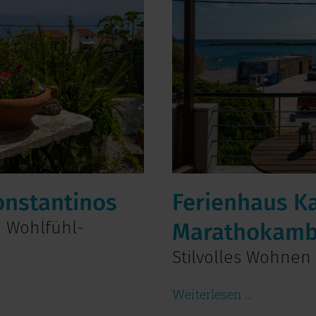
Konstantinos
Ferienhaus K
 Wohlfühl-
Marathokam
Stilvolles Wohnen 
Weiterlesen …