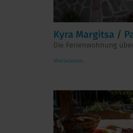
Kyra Margitsa / P
Die Ferienwohnung üb
Weiterlesen …