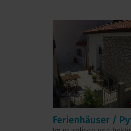
Ferienhäuser / P
Im wuseligen und hekti