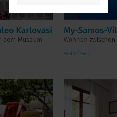
aleo Karlovasi
My-Samos-Vil
er dem Museum
Wohnen zwischen
Weiterlesen …