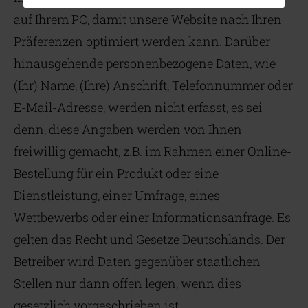
auf Ihrem PC, damit unsere Website nach Ihren
Präferenzen optimiert werden kann. Darüber
hinausgehende personenbezogene Daten, wie
(Ihr) Name, (Ihre) Anschrift, Telefonnummer oder
E-Mail-Adresse, werden nicht erfasst, es sei
denn, diese Angaben werden von Ihnen
freiwillig gemacht, z.B. im Rahmen einer Online-
Bestellung für ein Produkt oder eine
Dienstleistung, einer Umfrage, eines
Wettbewerbs oder einer Informationsanfrage. Es
gelten das Recht und Gesetze Deutschlands. Der
Betreiber wird Daten gegenüber staatlichen
Stellen nur dann offen legen, wenn dies
gesetzlich vorgeschrieben ist.