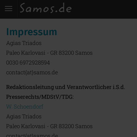
Start
Impressum
Entdecken
Agias Triados
Paleo Karlovasi - GR 83200 Samos
Essen
0030 6972928594
Wohnen
contact{at}samos.de
Karte
Redaktionsleitung und Verantwortlicher i.S.d.
Presserechts/MDStV/TDG:
Kontakt
W. Schoendorf
Agias Triados
Paleo Karlovasi - GR 83200 Samos
contact{at}samos.de