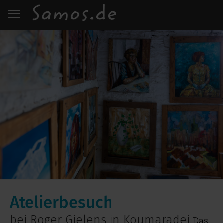
Start
Entdecken
Essen
Wohnen
Karte
Kontakt
Atelierbesuch
bei Roger Gielens in Koumaradei.
Das