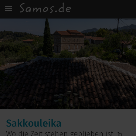
Start
Entdecken
Essen
Wohnen
Karte
Kontakt
Sakkouleika
Wo die Zeit stehen geblieben ist.
In